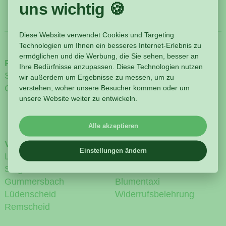
uns wichtig 🍪
Diese Website verwendet Cookies und Targeting
Technologien um Ihnen ein besseres Internet-Erlebnis zu
ermöglichen und die Werbung, die Sie sehen, besser an
Produkte
Attraktionen
Ihre Bedürfnisse anzupassen. Diese Technologien nutzen
Sortiment
Gartenmuseum
wir außerdem um Ergebnisse zu messen, um zu
Gutscheine
Kinderspiel
verstehen, woher unsere Besucher kommen oder um
unsere Website weiter zu entwickeln.
Naturpfad
Cafés
Alle akzeptieren
Veranstaltungen
Services
Einstellungen ändern
Lennestadt
Services
Siegen
Kremer Plus
Gummersbach
Blumentaxi
Lüdenscheid
Widerrufsbelehrung
Remscheid