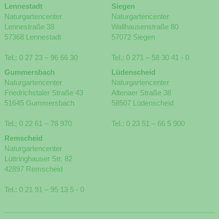
Lennestadt
Siegen
Naturgartencenter
Naturgartencenter
Lennestraße 38
Wallhausenstraße 80
57368 Lennestadt
57072 Siegen
Tel.:
0 27 23 – 96 66 30
Tel.:
0 271 – 58 30 41 - 0
Gummersbach
Lüdenscheid
Naturgartencenter
Naturgartencenter
Friedrichstaler Straße 43
Altenaer Straße 38
51645 Gummersbach
58507 Lüdenscheid
Tel.:
0 22 61 – 78 970
Tel.:
0 23 51 – 66 5 900
Remscheid
Naturgartencenter
Lüttringhauser Str. 82
42897 Remscheid
Tel.:
0 21 91 – 95 13 5 - 0