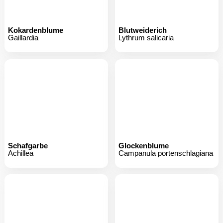
Schafgarbe
Glockenblume
Achillea
Campanula portenschlagiana
Storchschnabel ‘Rozanne’
Mittelhohes Eisenkraut