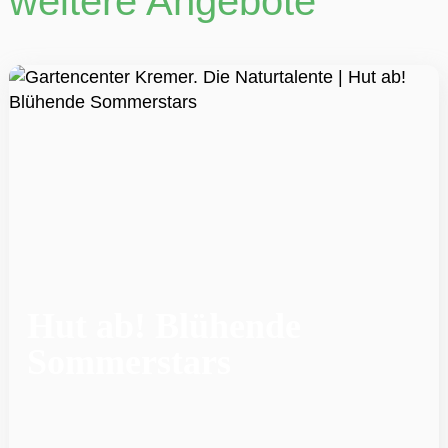
weitere Angebote
ZU DEN STANDORTEN
Hut ab! Blühende
Sommerstars