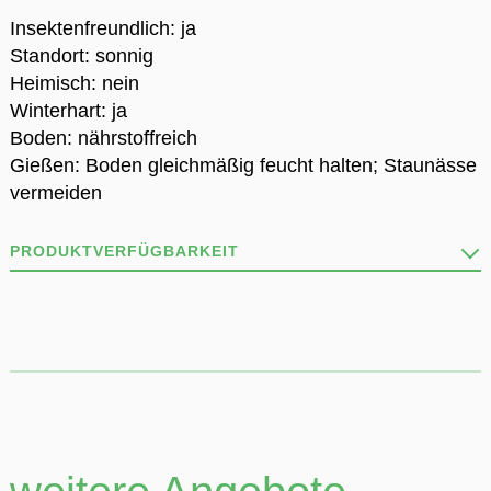
Insektenfreundlich: ja
Standort: sonnig
Heimisch: nein
Winterhart: ja
Boden: nährstoffreich
Gießen: Boden gleichmäßig feucht halten; Staunässe
vermeiden
PRODUKTVERFÜGBARKEIT
Unser Sortiment ist vielfältig wie die Natur und stets
im Wandel!
Deshalb kann es sein, dass nicht alle Produkte stets
verfügbar sind.
Wir informieren dich gerne per Telefon oder Mail über
die Verfügbarkeit.