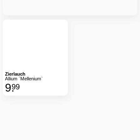
Zierlauch
Allium ´Mellenium`
9.
99
Produkte
Attraktionen