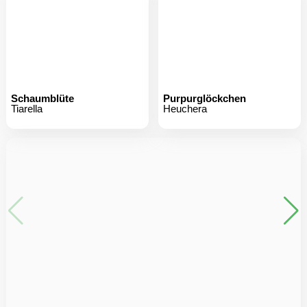
Schaumblüte
Purpurglöckchen
Tiarella
Heuchera
Nützlinge: Unsere
kleinen Helden