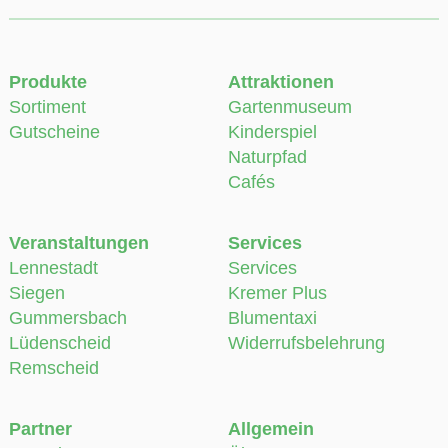
Sortiment
Gartenmuseum
Gutscheine
Kinderspiel
Naturpfad
Cafés
Veranstaltungen
Services
Lennestadt
Services
Siegen
Kremer Plus
Gummersbach
Blumentaxi
Lüdenscheid
Widerrufsbelehrung
Remscheid
Partner
Allgemein
Natur im Garten e.V.
Über Uns
Naturschutzbund
Karriere
Deutschland e.V.
Für Natur & Umwelt
Naturschutzzentrum MK
Impressum