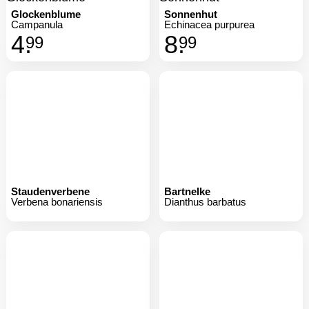
Glockenblume
Sonnenhut
Campanula
Echinacea purpurea
4.
8.
99
99
Staudenverbene
Bartnelke
Verbena bonariensis
Dianthus barbatus
Kokardenblume
Blutweiderich
Gaillardia
Lythrum salicaria