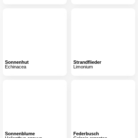
Sonnenhut
Strandflieder
Echinacea
Limonium
Sonnenblume
Federbusch
Helianthus annuus
Celosia argentea
´Sunsation`
2.
99