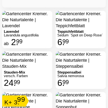
Lavendel
Teppichfettblatt
Lavandula angustifolia
Sedum ´Spot on Deep Rose`
2.
6.
99
99
ab
Stauden-Mix
Steppensalbei
versch. Farben
Salvia nemorosa
24.
6.
99
99
99
K+ 3.