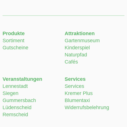
Produkte
Attraktionen
Sortiment
Gartenmuseum
Gutscheine
Kinderspiel
Naturpfad
Cafés
Veranstaltungen
Services
Lennestadt
Services
Siegen
Kremer Plus
Gummersbach
Blumentaxi
Lüdenscheid
Widerrufsbelehrung
Remscheid
Partner
Allgemein
Natur im Garten e.V.
Über Uns
Naturschutzbund
Karriere