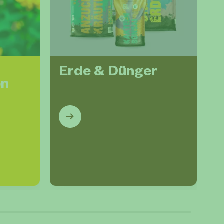
AB
Erde & Dünger
en