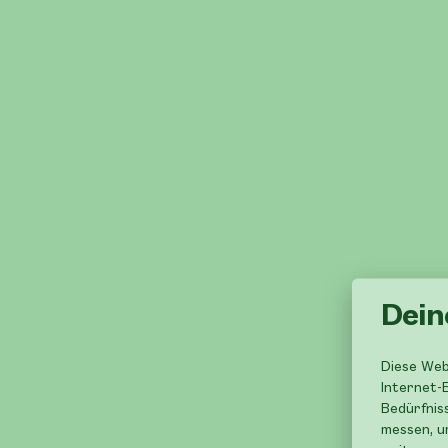
Dein
Diese Web
Internet-E
Bedürfnis
messen, u