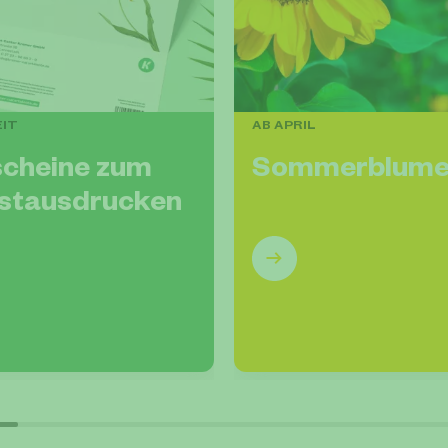
EIT
AB APRIL
cheine zum
Sommerblum
stausdrucken