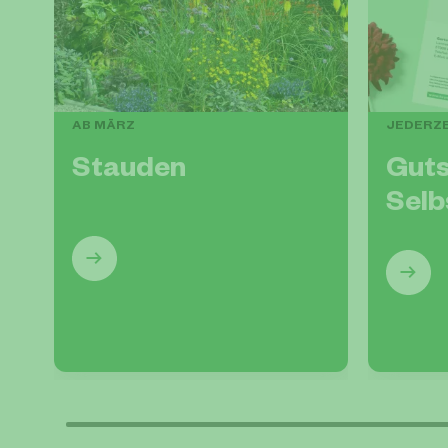
AB MÄRZ
JEDERZ
Stauden
Guts
Selb