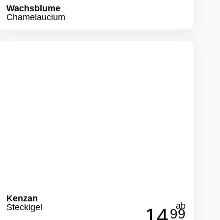
Wachsblume
Chamelaucium
Kenzan
ab
Steckigel
14.
99