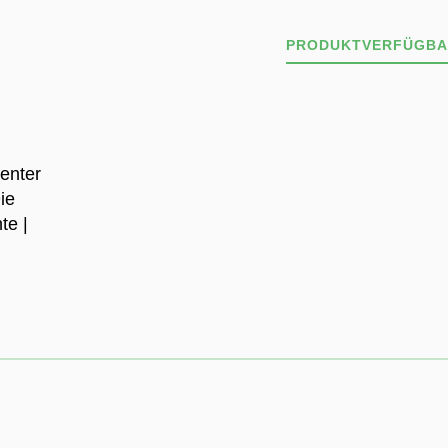
PRODUKTVERFÜGBA
Unser Sortiment ist 
Deshalb kann es sein
Wir informieren dich
Verfügbarkeit.
ZU DEN STANDOR