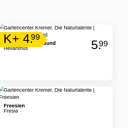
K+ 4.
99
5.
99
Sonnenblumen-Bund
Helianthus
Freesien
Fresia