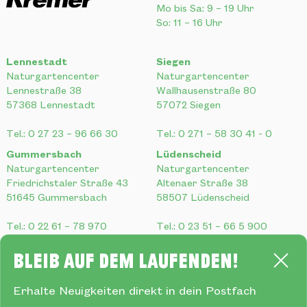
Mo bis Sa: 9 – 19 Uhr
So: 11 – 16 Uhr
Lennestadt
Siegen
Naturgartencenter
Naturgartencenter
Lennestraße 38
Wallhausenstraße 80
57368 Lennestadt
57072 Siegen
Tel.:
0 27 23 – 96 66 30
Tel.:
0 271 – 58 30 41 - 0
Gummersbach
Lüdenscheid
Naturgartencenter
Naturgartencenter
Friedrichstaler Straße 43
Altenaer Straße 38
51645 Gummersbach
58507 Lüdenscheid
Tel.:
0 22 61 – 78 970
Tel.:
0 23 51 – 66 5 900
Remscheid
Bleib auf dem Laufenden!
Naturgartencenter
Lüttringhauser Str. 82
42897 Remscheid
Erhalte Neuigkeiten direkt in dein Postfach